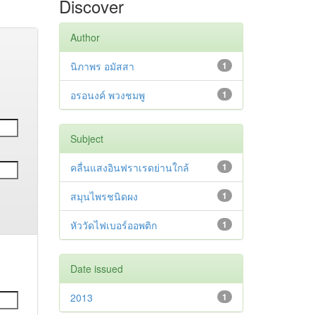
Discover
Author
นิภาพร อมัสสา
1
อรอนงค์ พวงชมพู
1
Subject
คลื่นแสงอินฟราเรดย่านใกล้
1
สมุนไพรชนิดผง
1
หัววัดไฟเบอร์ออพติก
1
Date issued
2013
1