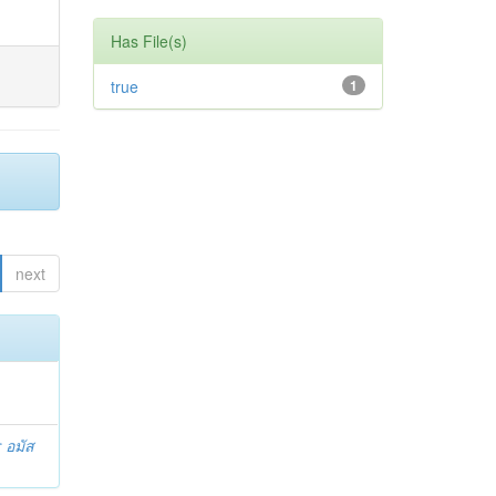
Has File(s)
true
1
next
 อมัส