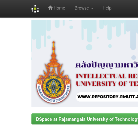
Home
Browse
Help
Skip
navigation
DSpace at Rajamangala University of Technolog