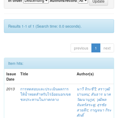
In order
Authors/record
Results 1-1 of 1 (Search time: 0.0 seconds).
previous
1
next
Item hits:
Issue
Title
Author(s)
Date
2013
การทดสอบและประเมินผลการ
นาวี จิระชีวี
;
สราวุฒิ
ให้น้ำหยดสำหรับไร่อ้อยนอกเขต
ปานทน
;
สันธาร นาค
ชลประทานในภาคกลาง
วัฒนานุกูล
;
วุฒิพล
จันทร์สระคู
;
สุรชัย
สวยลึก
;
กาญจนา กิระ
ศักดิ์