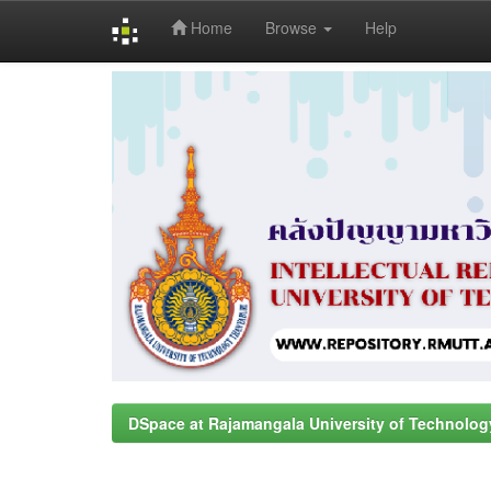
Home
Browse
Help
Skip
navigation
DSpace at Rajamangala University of Technolog