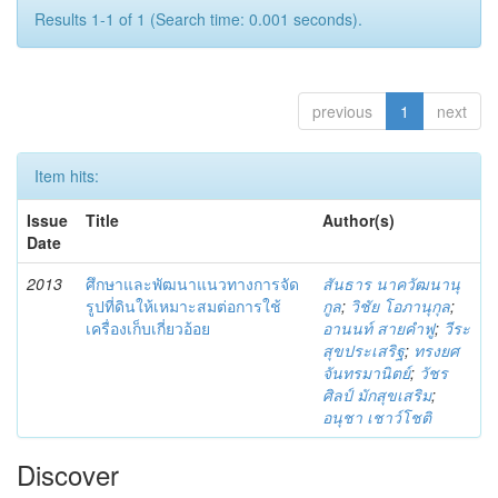
Results 1-1 of 1 (Search time: 0.001 seconds).
previous
1
next
Item hits:
Issue
Title
Author(s)
Date
2013
ศึกษาและพัฒนาแนวทางการจัด
สันธาร นาควัฒนานุ
รูปที่ดินให้เหมาะสมต่อการใช้
กูล
;
วิชัย โอภานุกุล
;
เครื่องเก็บเกี่ยวอ้อย
อานนท์ สายคำฟู
;
วีระ
สุขประเสริฐ
;
ทรงยศ
จันทรมานิตย์
;
วัชร
ศิลป์ มักสุขเสริม
;
อนุชา เชาว์โชติ
Discover