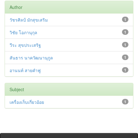
Author
วัชรศิลป์ มักสุขเสริม
1
วิชัย โอภานุกุล
1
วีระ สุขประเสริฐ
1
สันธาร นาควัฒนานุกูล
1
อานนท์ สายคำฟู
1
Subject
เครื่องเก็บเกี่ยวอ้อย
1