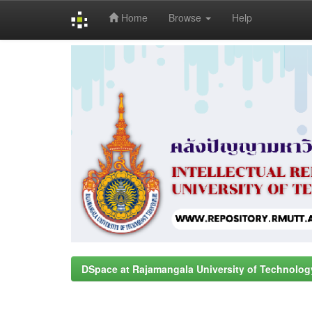
Home
Browse
Help
Skip
navigation
DSpace at Rajamangala University of Technolog