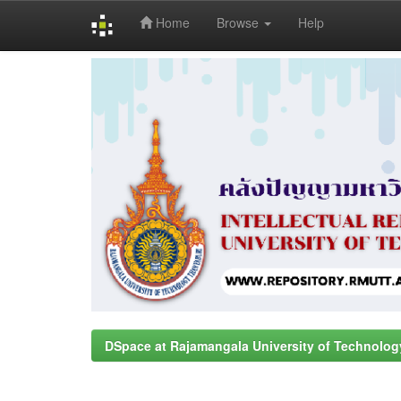
Home
Browse
Help
Skip
navigation
DSpace at Rajamangala University of Technolog