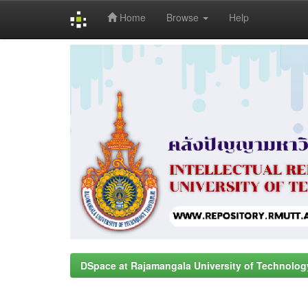
Home
Browse
Help
Skip
navigation
DSpace at Rajamangala University of Technolog