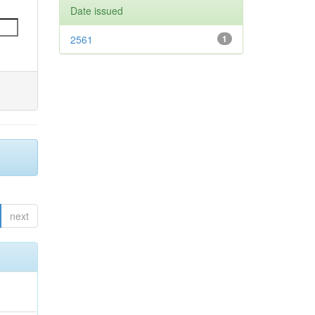
Date issued
2561
1
next