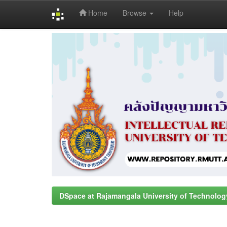
Home
Browse
Help
Skip
navigation
DSpace at Rajamangala University of Technolog