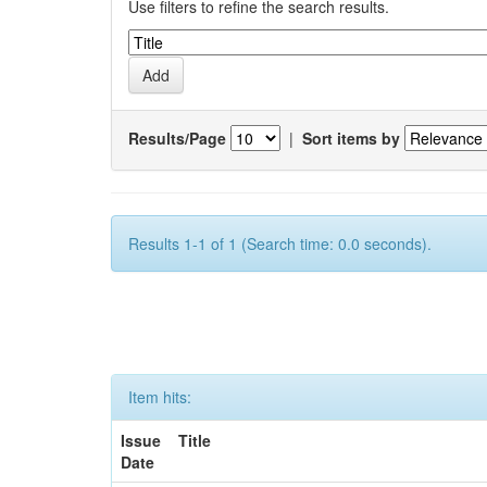
Use filters to refine the search results.
Results/Page
|
Sort items by
Results 1-1 of 1 (Search time: 0.0 seconds).
Item hits:
Issue
Title
Date