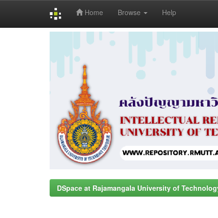
Home
Browse
Help
Skip
navigation
DSpace at Rajamangala University of Technolog