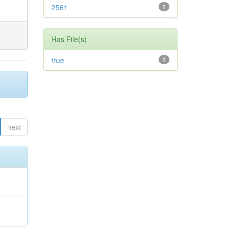
2561
1
Has File(s)
true
1
next