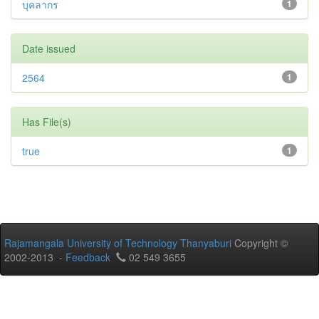
บุคลากร
1
Date issued
2564
1
Has File(s)
true
1
Rajamangala University of Technology Thanyaburi
Copyright ©
2002-2013 -
Feedback
02 549 3655