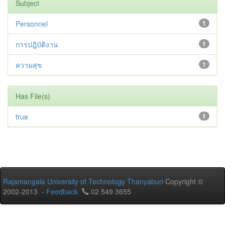
Subject
Personnel
1
การปฎิบัติงาน
1
ความสุข
1
Has File(s)
true
1
Rajamangala University of Technology Thanyaburi
Copyright ©
2002-2013 -
Feedback
02 549 3655