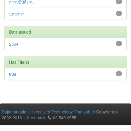
การปฎิบัติงาน
1
บุคลากร
1
Date issued
2564
1
Has File(s)
true
1
Rajamangala University of Technology Thanyaburi
Copyright ©
2002-2013 -
Feedback
02 549 3655