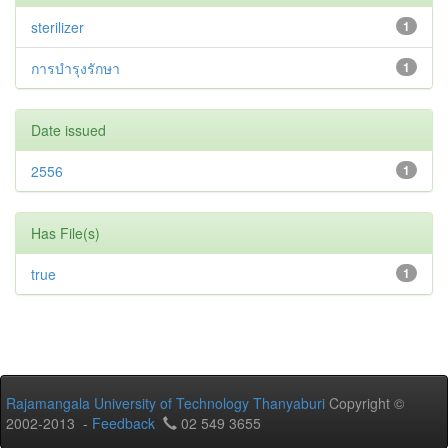
sterilizer
1
การบำรุงรักษา
1
Date issued
2556
1
Has File(s)
true
1
Rajamangala University of Technology Thanyaburi
Copyright ©
2002-2013 -
Feedback
02 549 3655