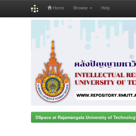
Home
Browse
Help
Skip
navigation
DSpace at Rajamangala University of Technolog