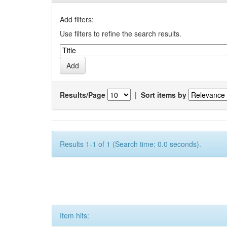
Add filters:
Use filters to refine the search results.
Results/Page
|
Sort items by
Results 1-1 of 1 (Search time: 0.0 seconds).
Item hits: