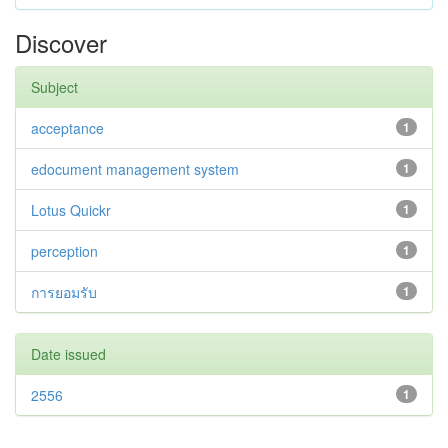
Discover
Subject
acceptance
1
edocument management system
1
Lotus Quickr
1
perception
1
การยอมรับ
1
Date issued
2556
1