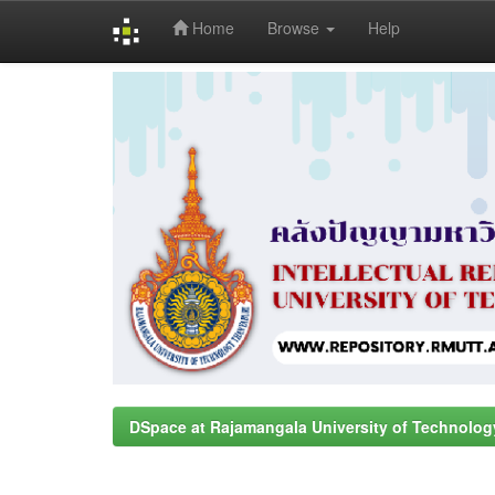
Home
Browse
Help
Skip
navigation
DSpace at Rajamangala University of Technolog