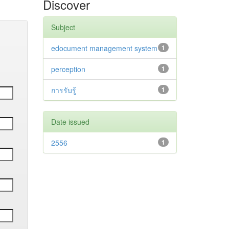
Discover
Subject
edocument management system
1
perception
1
การรับรู้
1
Date issued
2556
1