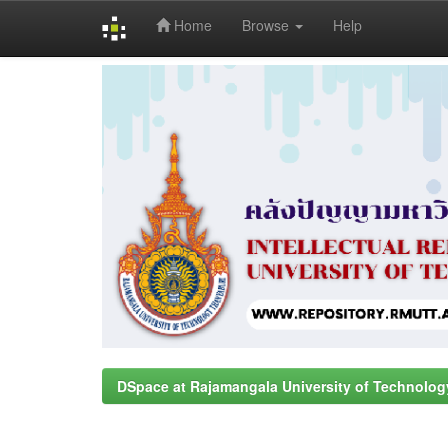
Home
Browse
Help
Skip
navigation
DSpace at Rajamangala University of Technolog