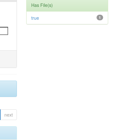
Has File(s)
true
1
next