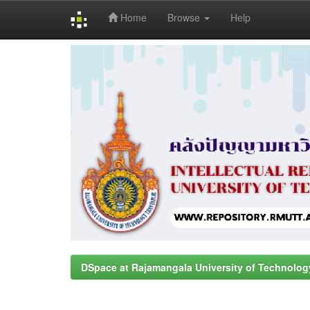
Home
Browse
Help
Skip
navigation
DSpace at Rajamangala University of Technolog