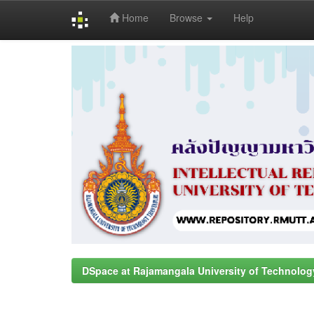
Home
Browse
Help
Skip
navigation
DSpace at Rajamangala University of Technolog