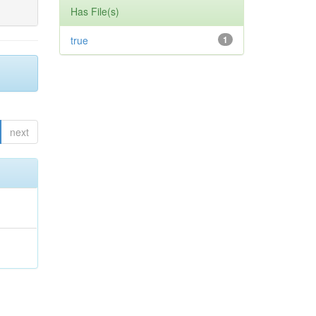
Has File(s)
true
1
next