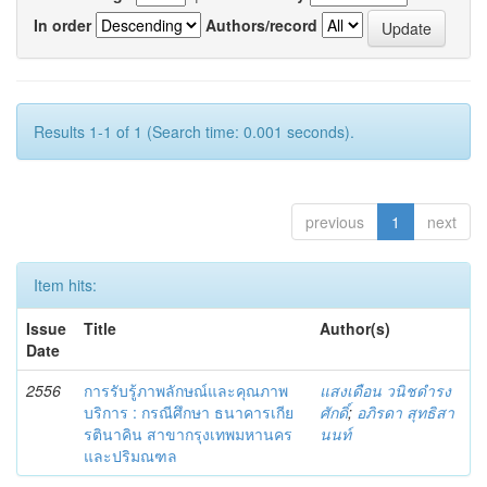
In order
Authors/record
Results 1-1 of 1 (Search time: 0.001 seconds).
previous
1
next
Item hits:
Issue
Title
Author(s)
Date
2556
การรับรู้ภาพลักษณ์และคุณภาพ
แสงเดือน วนิชดำรง
บริการ : กรณีศึกษา ธนาคารเกีย
ศักดิ์
;
อภิรดา สุทธิสา
รตินาคิน สาขากรุงเทพมหานคร
นนท์
และปริมณฑล