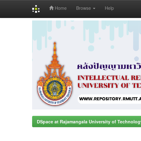
Home
Browse
Help
Skip
navigation
DSpace at Rajamangala University of Technolog