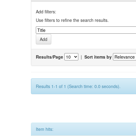
Add filters:
Use filters to refine the search results.
Results/Page
|
Sort items by
Results 1-1 of 1 (Search time: 0.0 seconds).
Item hits: