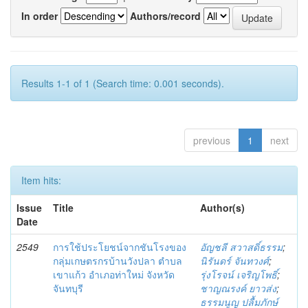
In order
Authors/record
Results 1-1 of 1 (Search time: 0.001 seconds).
previous
1
next
Item hits:
Issue
Title
Author(s)
Date
2549
การใช้ประโยชน์จากชันโรงของ
อัญชลี สวาสดิ์ธรรม
;
กลุ่มเกษตรกรบ้านวังปลา ตำบล
นิรันดร์ จันทวงศ์
;
เขาแก้ว อำเภอท่าใหม่ จังหวัด
รุ่งโรจน์ เจริญโพธิ์
;
จันทบุรี
ชาญณรงค์ ยาวส่ง
;
ธรรมนูญ ปลื้มภักษ์