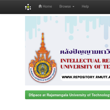
Home
Browse
Help
Skip
navigation
DSpace at Rajamangala University of Technolog