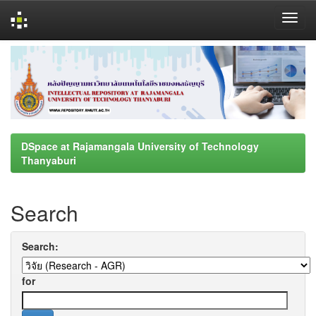
Skip
navigation
DSpace at Rajamangala University of Technology
Thanyaburi
Search
Search:
for