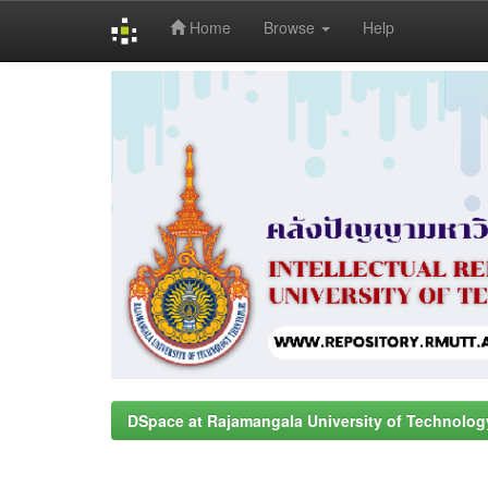
Home
Browse
Help
Skip
navigation
DSpace at Rajamangala University of Technolog