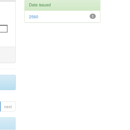
Date issued
2560
1
next