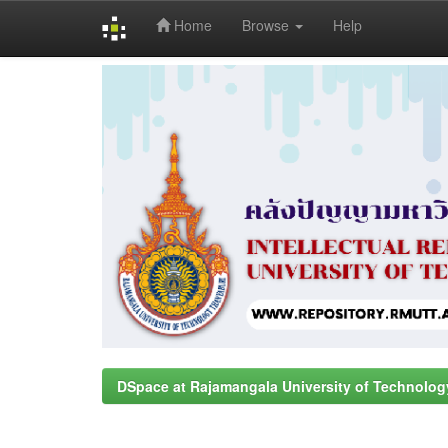
Home
Browse
Help
Skip
navigation
DSpace at Rajamangala University of Technolog