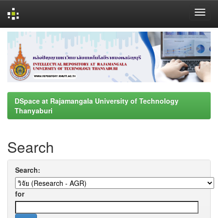
Skip
navigation
DSpace at Rajamangala University of Technology
Thanyaburi
Search
Search:
for