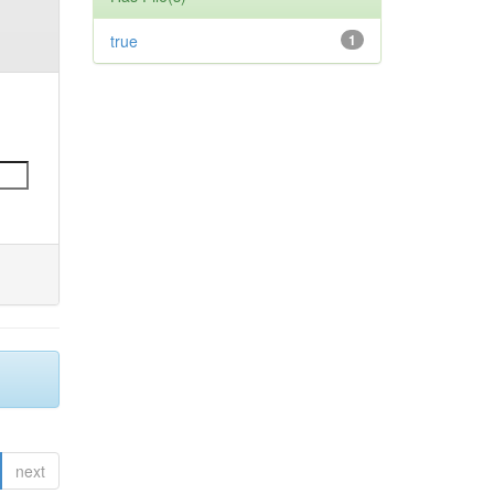
true
1
next