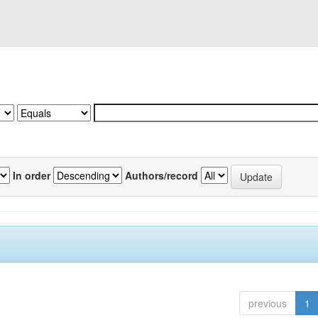
In order
Authors/record
previous
1