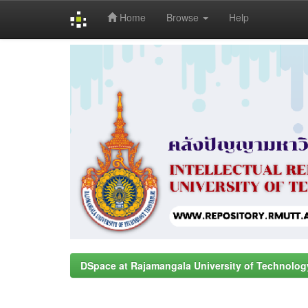
Home
Browse
Help
Skip
navigation
DSpace at Rajamangala University of Technolog