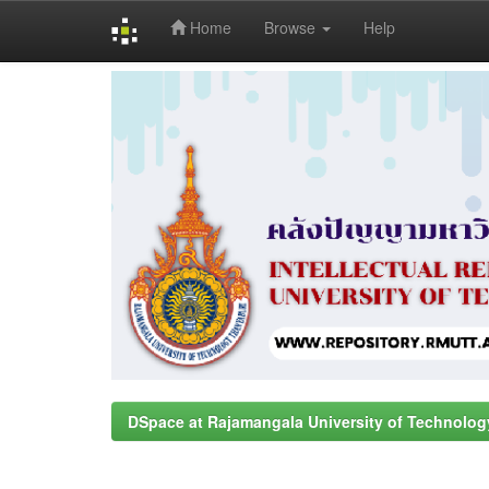
Home
Browse
Help
Skip
navigation
DSpace at Rajamangala University of Technolog