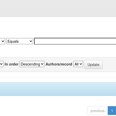
In order
Authors/record
previous
1