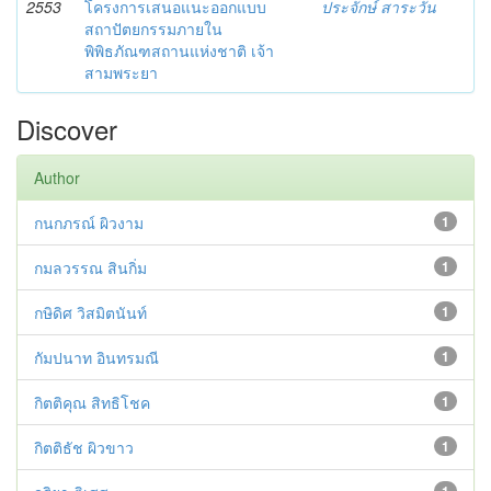
2553
โครงการเสนอแนะออกแบบ
ประจักษ์ สาระวัน
สถาปัตยกรรมภายใน
พิพิธภัณฑสถานแห่งชาติ เจ้า
สามพระยา
Discover
Author
กนกภรณ์ ผิวงาม
1
กมลวรรณ สินกิ่ม
1
กษิดิศ วิสมิตนันท์
1
กัมปนาท อินทรมณี
1
กิตติคุณ สิทธิโชค
1
กิตติธัช ผิวขาว
1
1