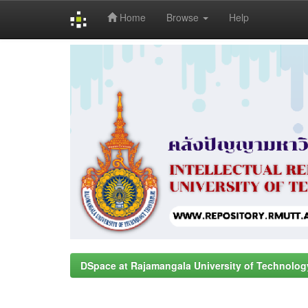
Home
Browse
Help
Skip
navigation
DSpace at Rajamangala University of Technolog