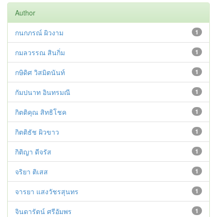
Author
กนกภรณ์ ผิวงาม
1
กมลวรรณ สินกิ่ม
1
กษิดิศ วิสมิตนันท์
1
กัมปนาท อินทรมณี
1
กิตติคุณ สิทธิโชค
1
กิตติธัช ผิวขาว
1
กิติญา ดีจรัส
1
จริยา ติเสส
1
จารยา แสงวัชรสุนทร
1
จินดารัตน์ ศรีอัมพร
1