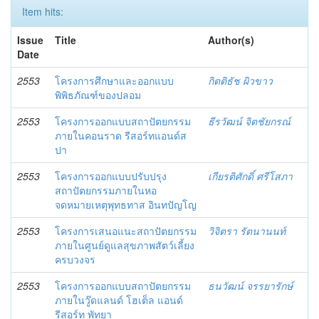
Item hits:
Issue
Title
Author(s)
Date
2553
โครงการศึกษาและออกแบบ
กิตติธัช ผิวขาว
พิพิธภัณฑ์ของปลอม
2553
โครงการออกแบบสถาปัตยกรรม
ธีรวัฒน์ จิตชัยกรณ์
ภายในคอนราด รีสอร์ทแอนด์ส
ปา
2553
โครงการออกแบบปรับปรุง
เกียรติศักดิ์ ศรีโสภา
สถาปัตยกรรมภายในหอ
จดหมายเหตุพุทธทาส อินทปัญโญ
2553
โครงการเสนอแนะสถาปัตยกรรม
วิจิตรา รัตนานนท์
ภายในศูนย์ดูแลสุขภาพสัตว์เลี้ยง
ครบวงจร
2553
โครงการออกแบบสถาปัตยกรรม
ธนวัฒน์ จรรยารักษ์
ภายในวู๊ดแลนด์ โฮเต็ล แอนด์
รีสอร์ท พัทยา