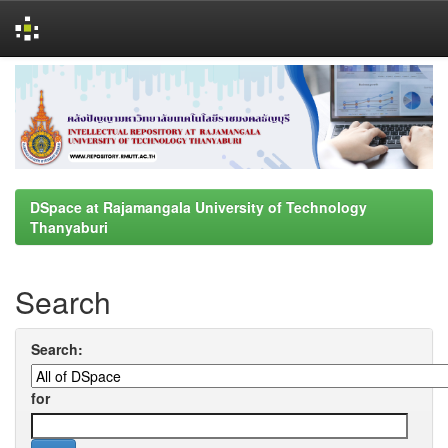
Skip
navigation
DSpace at Rajamangala University of Technology
Thanyaburi
Search
Search:
for