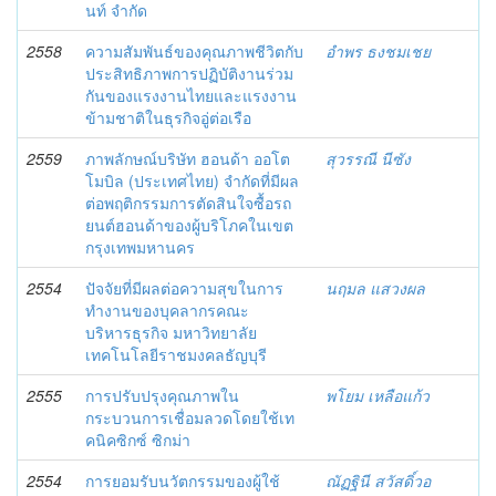
นท์ จำกัด
2558
ความสัมพันธ์ของคุณภาพชีวิตกับ
อำพร ธงชมเชย
ประสิทธิภาพการปฏิบัติงานร่วม
กันของแรงงานไทยและแรงงาน
ข้ามชาติในธุรกิจอู่ต่อเรือ
2559
ภาพลักษณ์บริษัท ฮอนด้า ออโต
สุวรรณี นีซัง
โมบิล (ประเทศไทย) จำกัดที่มีผล
ต่อพฤติกรรมการตัดสินใจซื้อรถ
ยนต์ฮอนด้าของผู้บริโภคในเขต
กรุงเทพมหานคร
2554
ปัจจัยที่มีผลต่อความสุขในการ
นฤมล แสวงผล
ทำงานของบุคลากรคณะ
บริหารธุรกิจ มหาวิทยาลัย
เทคโนโลยีราชมงคลธัญบุรี
2555
การปรับปรุงคุณภาพใน
พโยม เหลือแก้ว
กระบวนการเชื่อมลวดโดยใช้เท
คนิคซิกซ์ ซิกม่า
2554
การยอมรับนวัตกรรมของผู้ใช้
ณัฏฐินี สวัสดิ์วอ