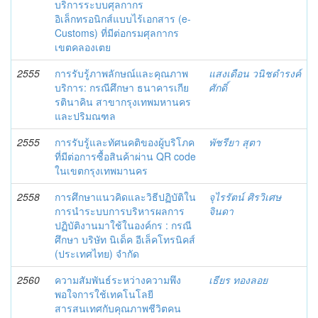
บริการระบบศุลกากร
อิเล็กทรอนิกส์แบบไร้เอกสาร (e-
Customs) ที่มีต่อกรมศุลกากร
เขตคลองเตย
2555
การรับรู้ภาพลักษณ์และคุณภาพ
แสงเดือน วนิชดำรงค์
บริการ: กรณีศึกษา ธนาคารเกีย
ศักดิ์
รตินาคิน สาขากรุงเทพมหานคร
และปริมณฑล
2555
การรับรู้และทัศนคติของผู้บริโภค
พัชรียา สุตา
ที่มีต่อการซื้อสินค้าผ่าน QR code
ในเขตกรุงเทพมานคร
2558
การศึกษาแนวคิดและวิธีปฏิบัติใน
จุไรรัตน์ ศิรวิเศษ
การนำระบบการบริหารผลการ
จินดา
ปฏิบัติงานมาใช้ในองค์กร : กรณี
ศึกษา บริษัท นิเด็ค อีเล็คโทรนิคส์
(ประเทศไทย) จำกัด
2560
ความสัมพันธ์ระหว่างความพึง
เธียร ทองลอย
พอใจการใช้เทคโนโลยี
สารสนเทศกับคุณภาพชีวิตคน