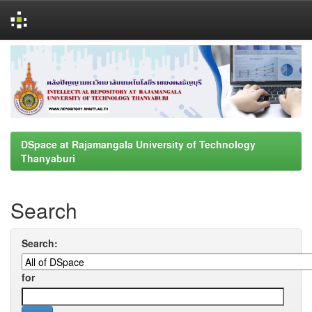
Skip
navigation
DSpace at Rajamangala University of Technology
Thanyaburi
Search
Search:
for