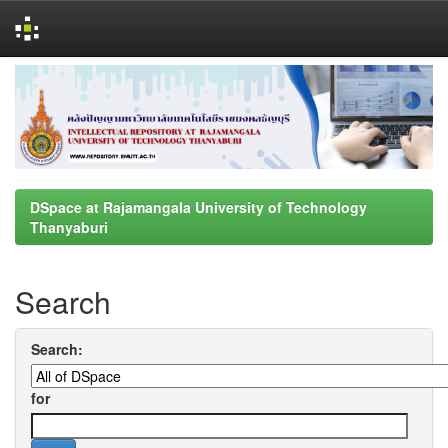
Skip
navigation
DSpace at Rajamangala University of Technology
Thanyaburi
Search
Search:
for