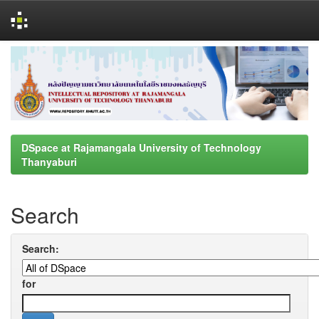
Skip
navigation
DSpace at Rajamangala University of Technology
Thanyaburi
Search
Search:
for