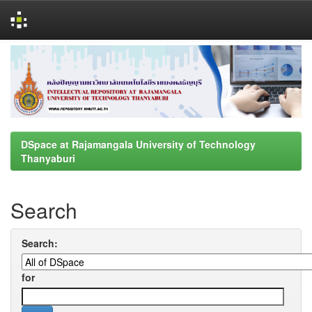
Skip
navigation
DSpace at Rajamangala University of Technology
Thanyaburi
Search
Search:
for