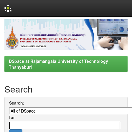
Skip
navigation
DSpace at Rajamangala University of Technology
Thanyaburi
Search
Search:
for