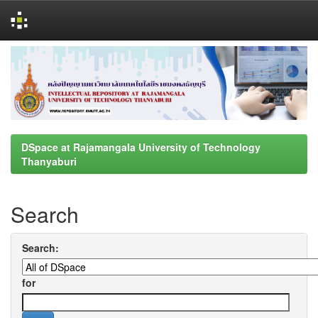
Skip
navigation
DSpace at Rajamangala University of Technology
Thanyaburi
Search
Search:
for