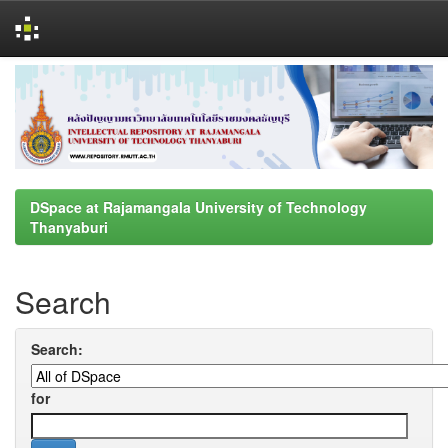
Skip
navigation
DSpace at Rajamangala University of Technology
Thanyaburi
Search
Search:
for