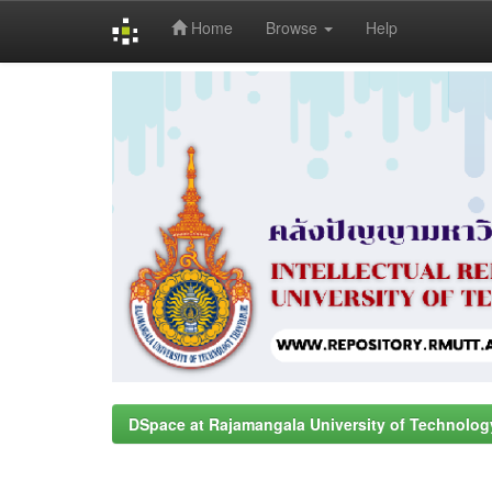
Home
Browse
Help
Skip
navigation
DSpace at Rajamangala University of Technolog