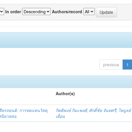
In order
Authors/record
previous
1
Author(s)
เสียรถยนต์: การทดแทนวัสดุ
กิตติพงษ์ กิมะพงศ์
;
ศักดิ์ชัย จันทศรี
;
ไพบูลย์
หนียวหล่อ
เผื่อน