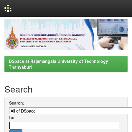
Skip
navigation
DSpace at Rajamangala University of Technology
Thanyaburi
Search
Search:
for