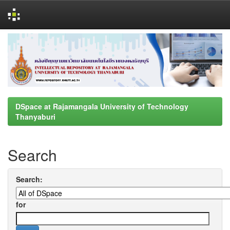
Skip
navigation
DSpace at Rajamangala University of Technology
Thanyaburi
Search
Search:
for