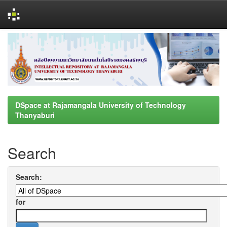
Skip
navigation
DSpace at Rajamangala University of Technology
Thanyaburi
Search
Search:
for