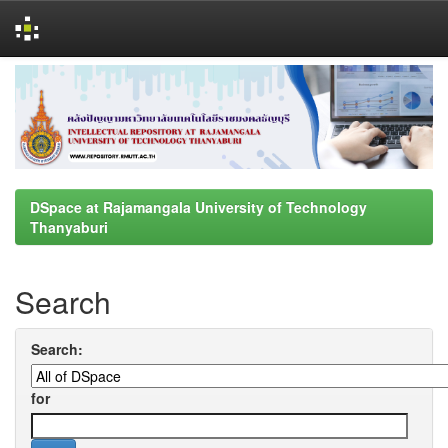
Skip
navigation
DSpace at Rajamangala University of Technology
Thanyaburi
Search
Search:
for