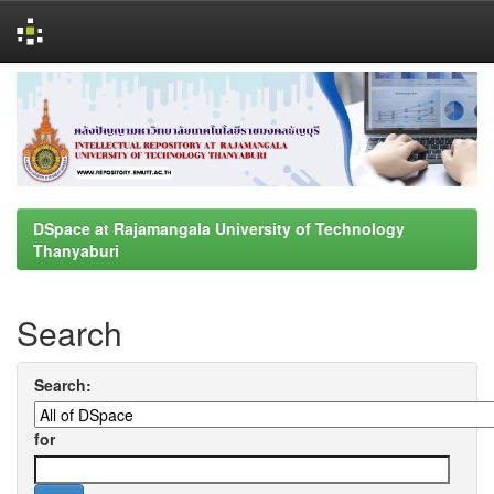
Skip
navigation
DSpace at Rajamangala University of Technology
Thanyaburi
Search
Search:
for