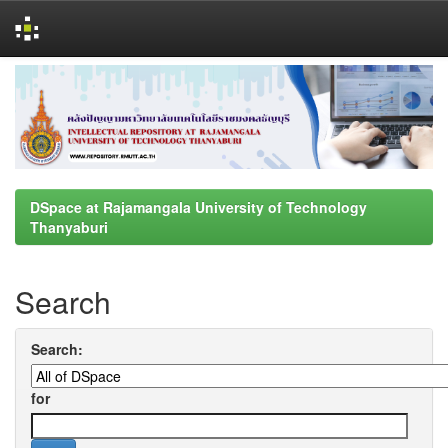
Skip
navigation
DSpace at Rajamangala University of Technology
Thanyaburi
Search
Search:
for