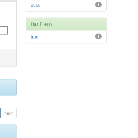
2556
1
Has File(s)
true
1
next