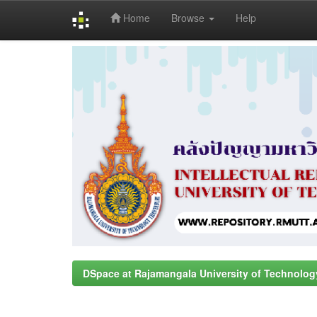
Home
Browse
Help
Skip
navigation
DSpace at Rajamangala University of Technolog