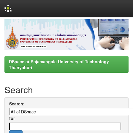
Skip
navigation
DSpace at Rajamangala University of Technology
Thanyaburi
Search
Search:
for