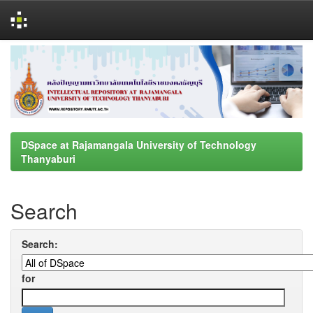
Skip
navigation
DSpace at Rajamangala University of Technology
Thanyaburi
Search
Search:
for