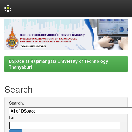
Skip
navigation
DSpace at Rajamangala University of Technology
Thanyaburi
Search
Search:
for