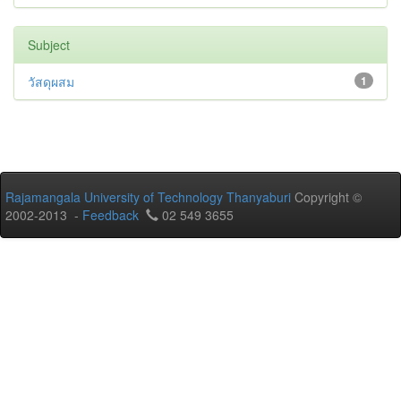
Subject
วัสดุผสม
1
Rajamangala University of Technology Thanyaburi
Copyright ©
2002-2013 -
Feedback
02 549 3655